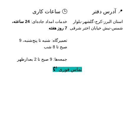
📍 آدرس دفتر
🕒 ساعات کاری
استان البرز-کرج-گلشهر-بلوار
خدمات امداد جاده‌ای:
24 ساعته،
شمس-نبش خیابان اختر شرقی
7 روز هفته
تعمیرگاه: شنبه تا پنج‌شنبه، 9
صبح تا 8 شب
جمعه‌ها: 9 صبح تا 2 بعدازظهر
تماس فوری