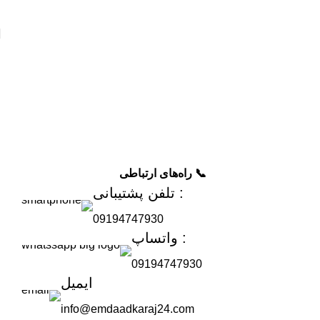
📞 راه‌های ارتباطی
: تلفن پشتیبانی
09194747930
: واتساپ
09194747930
ایمیل
info@emdaadkaraj24.com