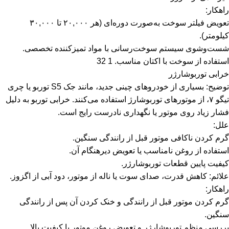
راهکار:
تعویض فیلتر سوخت به‌صورت دوره‌ای (هر ۲۰,۰۰۰ تا ۳۰,۰۰۰
کیلومتر).
شست‌وشوی سیستم سوخت‌رسانی با مواد تمیزکننده تخصصی.
استفاده از سوخت با اکتان مناسب. 1 32
خرابی توربوشارژر
توضیح: بسیاری از خودروهای چینی جدید، مانند جک S5 توربو یا چری
تیگو ۷، از موتورهای توربوشارژ استفاده می‌کنند. خرابی توربو به دلیل
فشار زیاد روی موتور یا نگهداری نادرست رایج است.
علل:
گرم کردن ناکافی موتور قبل از رانندگی سنگین.
استفاده از روغن نامناسب یا تعویض دیرهنگام آن.
کیفیت پایین قطعات توربوشارژر.
علائم: کاهش قدرت، صدای سوت یا ناله از موتور، دود آبی از اگزوز.
راهکار:
گرم کردن موتور قبل از رانندگی و خنک کردن آن پس از رانندگی
سنگین.
بررسی منظم توربوشارژر و تعویض روغن موتور با کیفیت بالا.