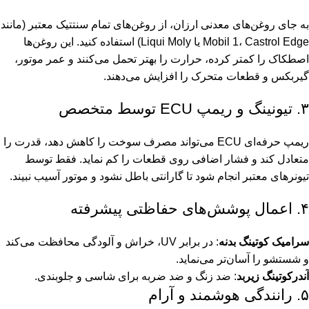
به جای روغن‌های معدنی ارزان، از روغن‌های تمام سنتتیک معتبر (مانند
Mobil 1، Castrol Edge یا Liqui Moly) استفاده کنید. این روغن‌ها
اصطکاک را کمتر کرده، حرارت را بهتر تحمل می‌کنند و عمر موتور،
گیربکس و قطعات متحرک را افزایش می‌دهند.
۳. تیونینگ و ریمپ ECU توسط متخصص
ریمپ حرفه‌ای ECU می‌تواند مصرف سوخت را کاهش دهد، قدرت را
متعادل کند و فشار اضافی روی قطعات را کم نماید. فقط توسط
تیونرهای معتبر انجام شود تا گارانتی باطل نشود و موتور آسیب نبیند.
۴. اعمال پوشش‌های حفاظتی پیشرفته
سرامیک کوتینگ بدنه
: در برابر UV، خراش و آلودگی محافظت می‌کند
و شستشو را آسان‌تر می‌نماید.
آندرکوتینگ زیربد
: ضد زنگ و ضد ضربه برای شاسی و جلوبندی.
۵. رانندگی هوشمند و آرام